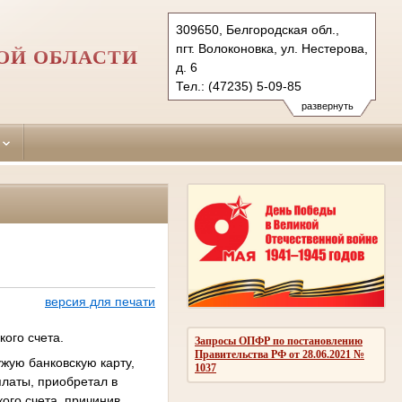
309650, Белгородская обл.,
пгт. Волоконовка, ул. Нестерова,
ОЙ ОБЛАСТИ
д. 6
Тел.: (47235) 5-09-85
volokonovsky.blg@sudrf.ru
развернуть
версия для печати
ого счета.
Запросы ОПФР по постановлению
Правительства РФ от 28.06.2021 №
ужую банковскую карту,
1037
платы, приобретал в
кого счета, причинив