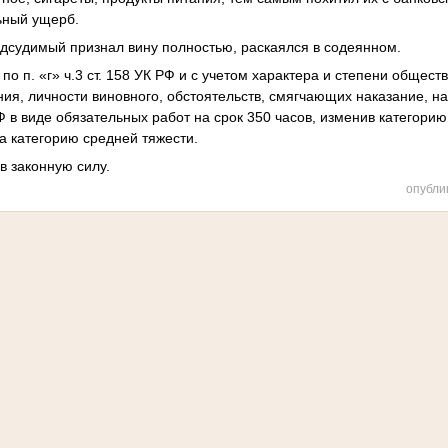
ьный ущерб.
дсудимый признал вину полностью, раскаялся в содеянном.
по п. «г» ч.3 ст. 158 УК РФ и с учетом характера и степени общес
ия, личности виновного, обстоятельств, смягчающих наказание, на
Ф в виде обязательных работ на срок 350 часов, изменив категори
на категорию средней тяжести.
в законную силу.
опубли