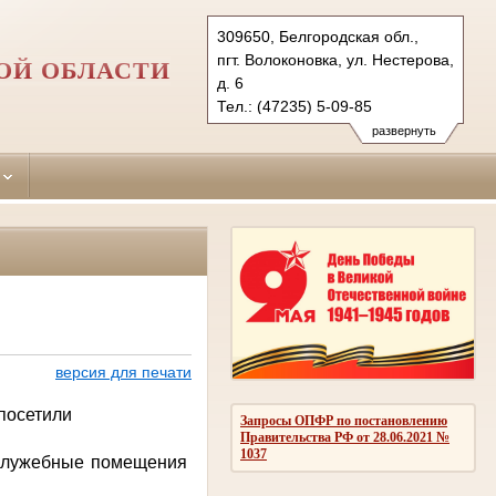
309650, Белгородская обл.,
пгт. Волоконовка, ул. Нестерова,
ОЙ ОБЛАСТИ
д. 6
Тел.: (47235) 5-09-85
volokonovsky.blg@sudrf.ru
развернуть
версия для печати
посетили
Запросы ОПФР по постановлению
Правительства РФ от 28.06.2021 №
1037
служебные помещения