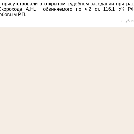
и
присутствовали в открытом судебном заседании при рас
корохода А.Н.,
обвиняемого по ч.2 ст. 116.1 УК РФ
обовым Р.П.
опубли