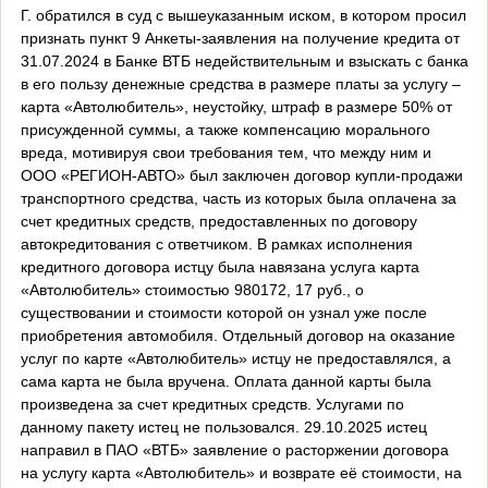
Г. обратился в суд с вышеуказанным иском, в котором просил
признать пункт 9 Анкеты-заявления на получение кредита от
31.07.2024 в Банке ВТБ недействительным и взыскать с банка
в его пользу денежные средства в размере платы за услугу –
карта «Автолюбитель», неустойку, штраф в размере 50% от
присужденной суммы, а также компенсацию морального
вреда, мотивируя свои требования тем, что между ним и
ООО «РЕГИОН-АВТО» был заключен договор купли-продажи
транспортного средства, часть из которых была оплачена за
счет кредитных средств, предоставленных по договору
автокредитования с ответчиком. В рамках исполнения
кредитного договора истцу была навязана услуга карта
«Автолюбитель» стоимостью 980172, 17 руб., о
существовании и стоимости которой он узнал уже после
приобретения автомобиля. Отдельный договор на оказание
услуг по карте «Автолюбитель» истцу не предоставлялся, а
сама карта не была вручена. Оплата данной карты была
произведена за счет кредитных средств. Услугами по
данному пакету истец не пользовался. 29.10.2025 истец
направил в ПАО «ВТБ» заявление о расторжении договора
на услугу карта «Автолюбитель» и возврате её стоимости, на