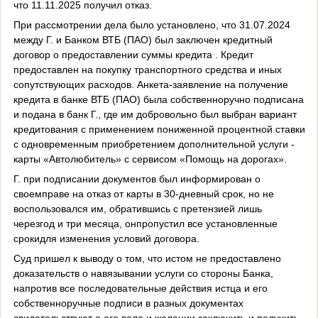
что 11.11.2025 получил отказ.
При рассмотрении дела было установлено, что 31.07.2024
между Г. и Банком ВТБ (ПАО) был заключен кредитный
договор о предоставлении суммы кредита . Кредит
предоставлен на покупку транспортного средства и иных
сопутствующих расходов. Анкета-заявление на получение
кредита в банке ВТБ (ПАО) была собственноручно подписана
и подана в банк Г., где им добровольно был выбран вариант
кредитования с применением пониженной процентной ставки
с одновременным приобретением дополнительной услуги -
карты «Автолюбитель» с сервисом «Помощь на дорогах».
Г. при подписании документов был информирован о
своемправе на отказ от карты в 30-дневный срок, но не
воспользовался им, обратившись с претензией лишь
черезгод и три месяца, онпропустил все установленные
срокидля изменения условий договора.
Суд пришел к выводу о том, что истом не предоставлено
доказательств о навязывании услуги со стороны Банка,
напротив все последовательные действия истца и его
собственноручные подписи в разных документах
свидетельствуют о его воле и желании заключить и получить