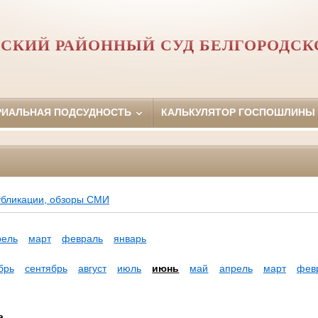
СКИЙ РАЙОННЫЙ СУД БЕЛГОРОДСК
РИАЛЬНАЯ ПОДСУДНОСТЬ
КАЛЬКУЛЯТОР ГОСПОШЛИНЫ
убликации, обзоры СМИ
рель
март
февраль
январь
брь
сентябрь
август
июль
июнь
май
апрель
март
фев
а