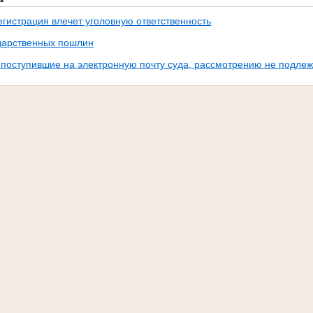
егистрация влечет уголовную ответственность
дарственных пошлин
поступившие на электронную почту суда, рассмотрению не подлеж