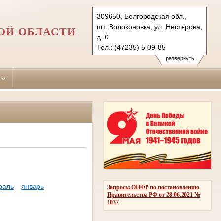
309650, Белгородская обл.,
пгт. Волоконовка, ул. Нестерова,
ОЙ ОБЛАСТИ
д. 6
Тел.: (47235) 5-09-85
volokonovsky.blg@sudrf.ru
развернуть
раль
январь
Запросы ОПФР по постановлению
Правительства РФ от 28.06.2021 №
1037