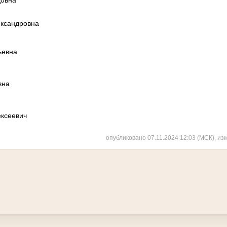
довна
ександровна
ьевна
вна
ексеевич
опубликовано 07.11.2024 12:03 (МСК), из