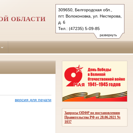
309650, Белгородская обл.,
пгт. Волоконовка, ул. Нестерова,
ОЙ ОБЛАСТИ
д. 6
Тел.: (47235) 5-09-85
volokonovsky.blg@sudrf.ru
развернуть
версия для печати
Запросы ОПФР по постановлению
Правительства РФ от 28.06.2021 №
1037