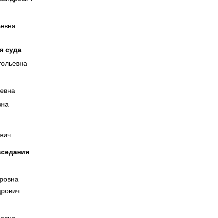
ьевна
я суда
тольевна
еевна
вна
ович
аседания
ровна
дрович