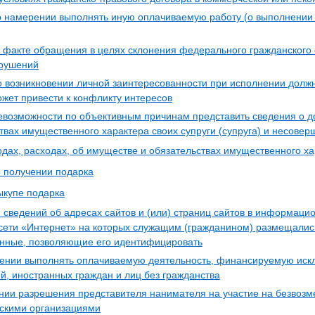
о намерении выполнять иную оплачиваемую работу (о выполнении
 факте обращения в целях склонения федерального гражданского
арушений
 возникновении личной заинтересованности при исполнении долж
ожет привести к конфликту интересов
евозможности по объективным причинам представить сведения о до
твах имущественного характера своих супруги (супруга) и несове
одах, расходах, об имуществе и обязательствах имущественного х
 получении подарка
ыкупе подарка
 сведений об адресах сайтов и (или) страниц сайтов в информаци
сети «Интернет» на которых служащим (гражданином) размещали
анные, позволяющие его идентифицировать
шении выполнять оплачиваемую деятельность, финансируемую искл
й, иностранных граждан и лиц без гражданства
ении разрешения представителя нанимателя на участие на безвозм
скими организациями