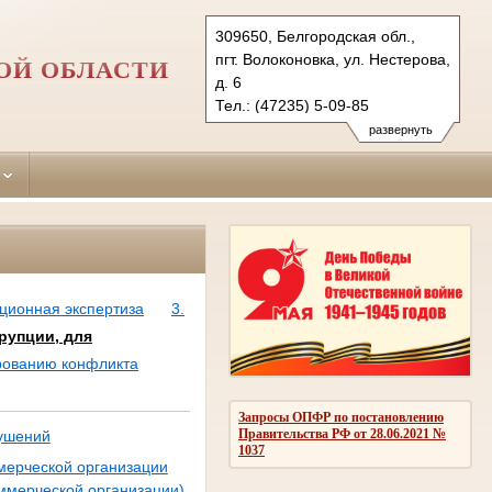
309650, Белгородская обл.,
пгт. Волоконовка, ул. Нестерова,
ОЙ ОБЛАСТИ
д. 6
Тел.: (47235) 5-09-85
volokonovsky.blg@sudrf.ru
развернуть
ционная экспертиза
3.
рупции, для
рованию конфликта
Запросы ОПФР по постановлению
Правительства РФ от 28.06.2021 №
рушений
1037
мерческой организации
оммерческой организации)