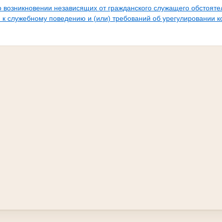
 возникновении независящих от гражданского служащего обстояте
к служебному поведению и (или) требований об урегулировании к