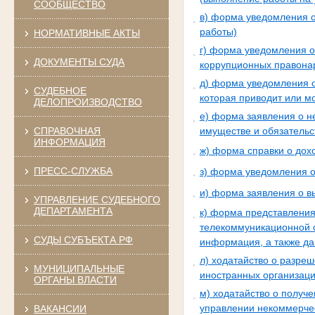
СООБЩЕСТВО
в) форма уведомления 
работы)
НОРМАТИВНЫЕ АКТЫ
г) форма уведомления о
ДОКУМЕНТЫ СУДА
коррупционных правон
д) форма уведомления о
СУДЕБНОЕ
которая приводит или м
ДЕЛОПРОИЗВОДСТВО
е) форма заявления о н
СПРАВОЧНАЯ
имуществе и обязательс
ИНФОРМАЦИЯ
ж) форма справки о дох
ПРЕСС-СЛУЖБА
з) форма уведомления о
и) форма заявления о в
УПРАВЛЕНИЕ СУДЕБНОГО
ДЕПАРТАМЕНТА
к) форма представления
телекоммуникационной 
СУДЫ СУБЪЕКТА РФ
информация, а также д
л) ходатайство о разре
МУНИЦИПАЛЬНЫЕ
иностранных организаци
ОРГАНЫ ВЛАСТИ
м) ходатайство о получ
управлении некоммерче
ВАКАНСИИ